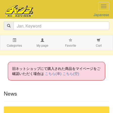
navig
Japanese
Categories
My page
Favorite
Cart
旧ネットショップにて購入された商品をマイページをご
確認いただく場合は
こちら(車)
こちら(空)
News