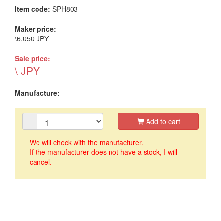
Item code:
SPH803
Maker price:
\6,050 JPY
Sale price:
\ JPY
Manufacture:
Add to cart
We will check with the manufacturer.
If the manufacturer does not have a stock, I will
cancel.