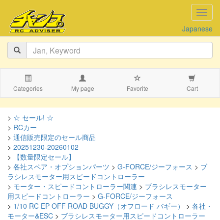
navig
Japanese
Categories
My page
Favorite
Cart
>
☆ セール! ☆
>
RCカー
>
通信販売限定のセール商品
>
20251230-20260102
>
【数量限定セール】
>
各社スペア・オプションパーツ
>
G-FORCE/ジーフォース
>
ブ
ラシレスモーター用スピードコントローラー
>
モーター・スピードコントローラー関連
>
ブラシレスモーター
用スピードコントローラー
>
G-FORCE/ジーフォース
>
1/10 RC EP OFF ROAD BUGGY（オフロード バギー）
>
各社・
モーター&ESC
>
ブラシレスモーター用スピードコントローラー