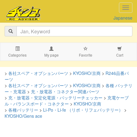
navig
Japanese
Categories
My page
Favorite
Cart
>
各社スペア・オプションパーツ
>
KYOSHO/京商
>
R246品番パ
ーツ
>
各社スペア・オプションパーツ
>
KYOSHO/京商
>
各種 バッテリ
ー・充電器
>
充・放電器・コネクター関連パーツ
>
充・放電器・安定化電源・バッテリーチェッカー
>
充電ケーブ
ル・バランスボード・コネクター
>
KYOSHO/京商
>
各種バッテリー
>
Li-Po・Li-fe （リポ・リフェバッテリー）
>
KYOSHO/Gens ace