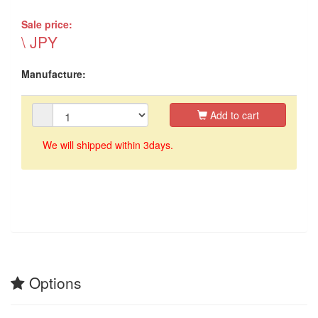
Sale price:
\ JPY
Manufacture:
Add to cart
We will shipped within 3days.
Options