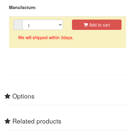
Manufacture:
Add to cart
We will shipped within 3days.
Options
Related products