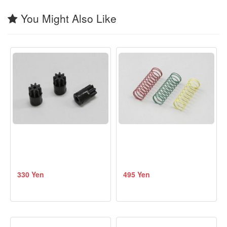
You Might Also Like
330 Yen
495 Yen