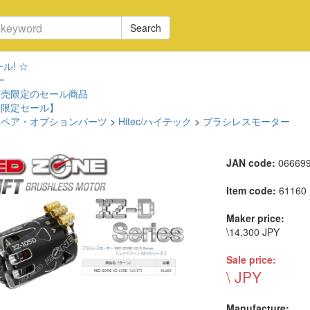
Search
ル! ☆
ー
販売限定のセール商品
量限定セール】
スペア・オプションパーツ
>
Hitec/ハイテック
>
ブラシレスモーター
JAN code:
06669
Item code:
61160
Maker price:
\14,300 JPY
Sale price:
\ JPY
Manufacture: