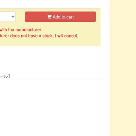
Add to cart
with the manufacturer.
turer does not have a stock, I will cancel.
ール】