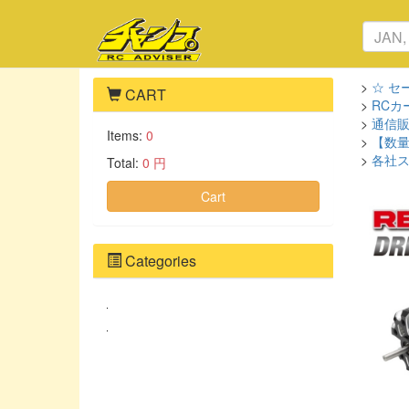
>
☆ セー
CART
>
RCカ
>
通信
Items:
0
>
【数
>
各社
Total:
0 円
Cart
Categories