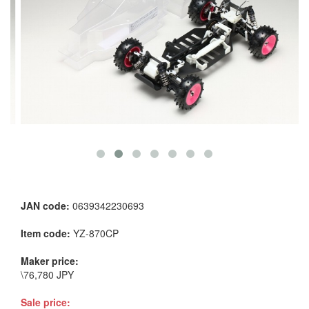
JAN code:
0639342230693
Item code:
YZ-870CP
Maker price:
\76,780 JPY
Sale price: