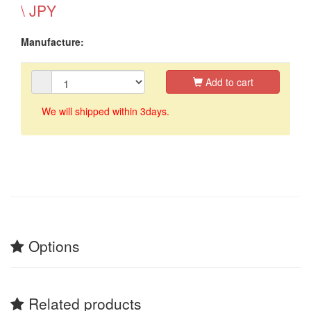
\ JPY
Manufacture:
Add to cart
We will shipped within 3days.
Options
Related products