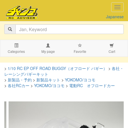
navig
Japanese
Categories
My page
Favorite
Cart
>
1/10 RC EP OFF ROAD BUGGY（オフロード バギー）
>
各社・
レーシングバギーキット
>
新製品・予約
>
新製品キット
>
YOKOMO/ヨコモ
>
各社RCカー
>
YOKOMO/ヨコモ
>
電動RC オフロードカー