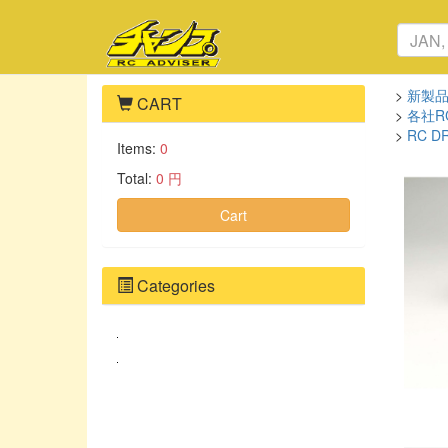
>
新製
CART
>
各社R
>
RC 
Items:
0
Total:
0 円
Cart
Categories