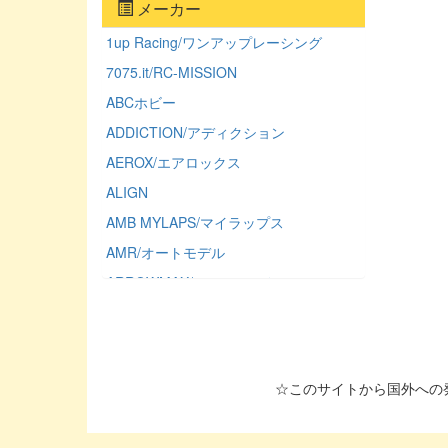
メーカー
1up Racing/ワンアップレーシング
7075.it/RC-MISSION
ABCホビー
ADDICTION/アディクション
AEROX/エアロックス
ALIGN
AMB MYLAPS/マイラップス
AMR/オートモデル
ARROWMAX/アローマックス
ASSOCIATED/アソシエーテッド
ATLAS/アトラス（ミワホビー）
AUTO MODEL/オートモデル
☆このサイトから国外への発送はできません。
AXIAL/アキシャル
AXON/アクソン