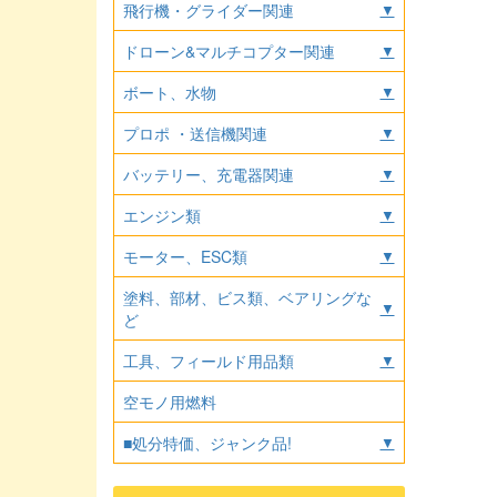
飛行機・グライダー関連
▼
ドローン&マルチコプター関連
▼
ボート、水物
▼
プロポ ・送信機関連
▼
バッテリー、充電器関連
▼
エンジン類
▼
モーター、ESC類
▼
塗料、部材、ビス類、ベアリングな
▼
ど
工具、フィールド用品類
▼
空モノ用燃料
■処分特価、ジャンク品!
▼