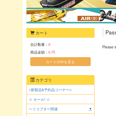
Pas
カート
合計数量：
0
Please i
商品金額：
0 円
カートの中を見る
カテゴリ
○新製品&予約品コーナー○
☆ セール! ☆
ヘリコプター関連
▼