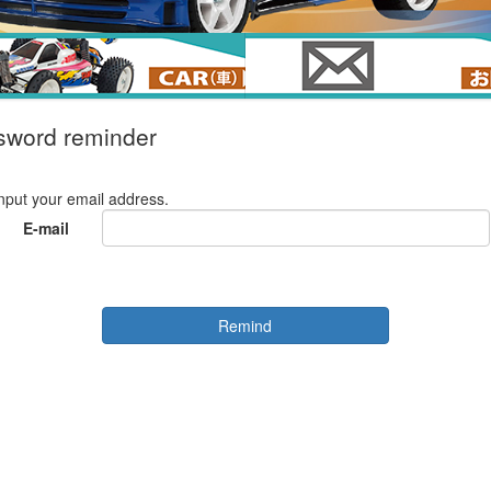
sword reminder
nput your email address.
E-mail
Remind